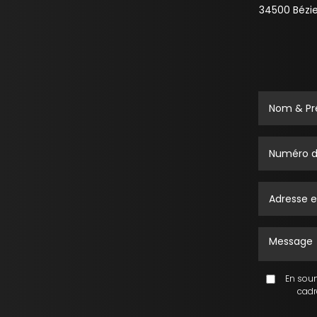
34500
Bézie
En soumet
cadr