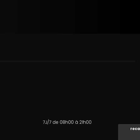
7J/7 de 08h00 à 21h00
reca