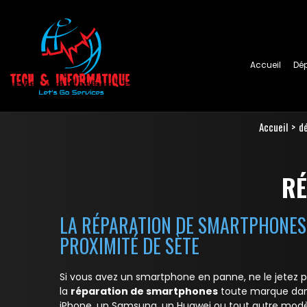
Accueil
Dé
Accueil
d
RÉ
LA RÉPARATION DE SMARTPHONES 
PROXIMITÉ DE SÈTE
Si vous avez un smartphone en panne, ne le jetez pa
la
réparation de smartphones
toute marque dan
iPhone, un Samsung, un Huawei ou tout autre modèl